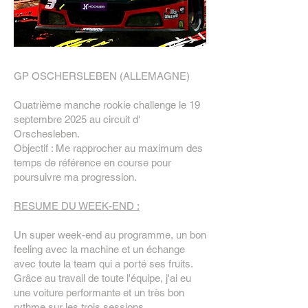
GP OSCHERSLEBEN (ALLEMAGNE)
Quatrième manche rookie challenge le 19
septembre 2025 au circuit d'
Orschesleben.
Objectif : Me rapprocher au maximum des
temps de référence en course pour
poursuivre ma progression.
RESUME DU WEEK-END :
Un super week-end au programme, un bon
feeling avec la machine et un échange
avec toute la team qui a porté ses fruits.
Grâce au travail de toute l'équipe, j'ai eu
une voiture performante et un très bon
rythme sur les trois sessions.